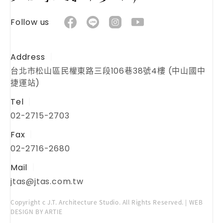
Follow us
Address
台北市松山區民權東路三段106巷38號4樓 (中山國中
捷運站)
Tel
02-2715-2703
Fax
02-2716-2680
Mail
jtas@jtas.com.tw
Copyright c J.T. Architecture Studio. All Rights Reserved. | WEB
DESIGN BY ARTIE