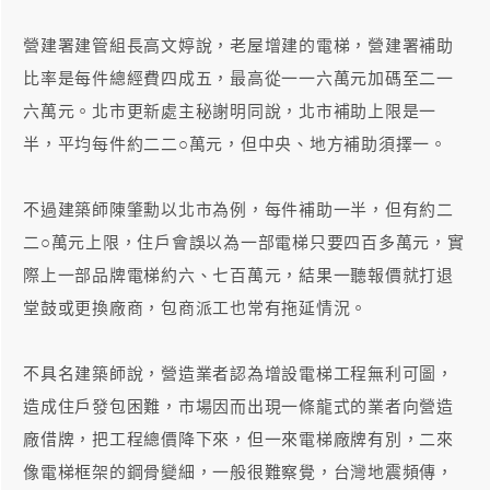
營建署建管組長高文婷說，老屋增建的電梯，營建署補助
比率是每件總經費四成五，最高從一一六萬元加碼至二一
六萬元。北市更新處主秘謝明同說，北市補助上限是一
半，平均每件約二二○萬元，但中央、地方補助須擇一。
不過建築師陳肇勳以北市為例，每件補助一半，但有約二
二○萬元上限，住戶會誤以為一部電梯只要四百多萬元，實
際上一部品牌電梯約六、七百萬元，結果一聽報價就打退
堂鼓或更換廠商，包商派工也常有拖延情況。
不具名建築師說，營造業者認為增設電梯工程無利可圖，
造成住戶發包困難，市場因而出現一條龍式的業者向營造
廠借牌，把工程總價降下來，但一來電梯廠牌有別，二來
像電梯框架的鋼骨變細，一般很難察覺，台灣地震頻傳，