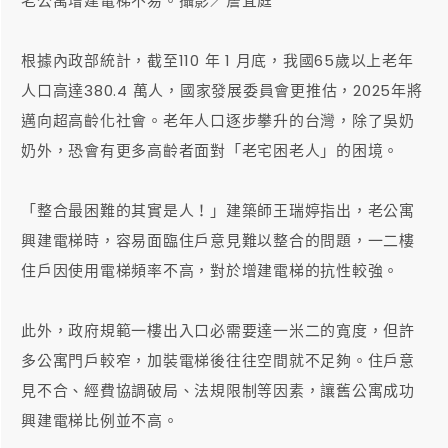
老公寓增建電梯不易。攝影／詹宜庭
根據內政部統計，截至110 年 1 月底，我國65歲以上老年
人口高達380.4 萬人，國家發展委員會更推估，2025年將
邁向超高齡化社會。老年人口逐步攀升的台灣，除了吳奶
奶外，恐會有更多高齡者面對「老宅困老人」的困境。
「整合最困難的其實是人！」建築師王瑞婷指出，老公寓
興建電梯時，容易面臨住戶意見難以整合的問題，一二樓
住戶因使用電梯頻率不高，對於增建電梯的抗性較強。
此外，政府規範一樓出入口必需要達一米二的寬度，但許
多公寓門戶較窄，加裝電梯後往往空間就不足夠。住戶意
見不合、經費協調破局、法規限制等因素，讓舊公寓成功
興建電梯比例並不高。