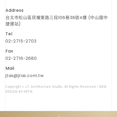
Address
台北市松山區民權東路三段106巷38號4樓 (中山國中
捷運站)
Tel
02-2715-2703
Fax
02-2716-2680
Mail
jtas@jtas.com.tw
Copyright c J.T. Architecture Studio. All Rights Reserved. | WEB
DESIGN BY ARTIE