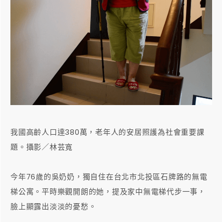
我國高齡人口達380萬，老年人的安居照護為社會重要課
題。攝影／林芸寬
今年76歲的吳奶奶，獨自住在台北市北投區石牌路的無電
梯公寓。平時樂觀開朗的她，提及家中無電梯代步一事，
臉上顯露出淡淡的憂愁。