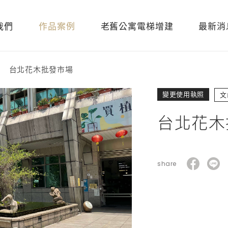
我們
作品案例
老舊公寓電梯增建
最新消
台北花木批發市場
變更使用執照
文
台北花木
share