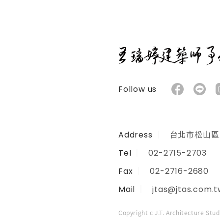
Follow us
Address
台北市松山區民
Tel
02-2715-2703
Fax
02-2716-2680
Mail
jtas@jtas.com.t
Copyright c J.T. Architecture Stu