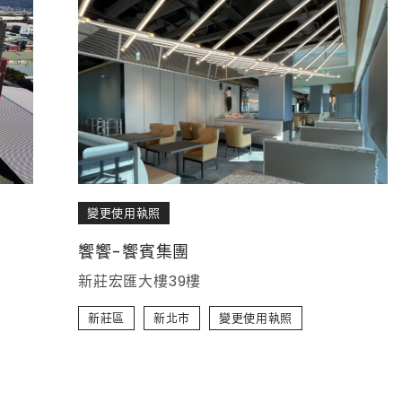
變更使用執照
饗饗-饗賓集團
新莊宏匯大樓39樓
新莊區
新北市
變更使用執照