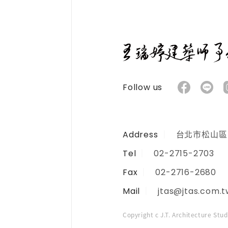
Follow us
Address
台北市松山區民
Tel
02-2715-2703
Fax
02-2716-2680
Mail
jtas@jtas.com.t
Copyright c J.T. Architecture Stu