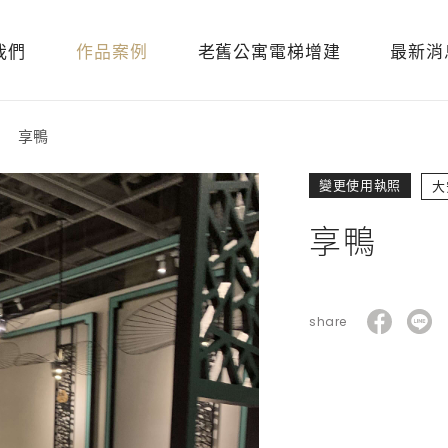
我們
作品案例
老舊公寓電梯增建
最新消
享鴨
變更使用執照
大
享鴨
share