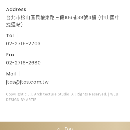
Address
台北市松山區民權東路三段106巷38號4樓 (中山國中
捷運站)
Tel
02-2715-2703
Fax
02-2716-2680
Mail
jtas@jtas.com.tw
Copyright c J.T. Architecture Studio. All Rights Reserved. | WEB
DESIGN BY ARTIE
Top