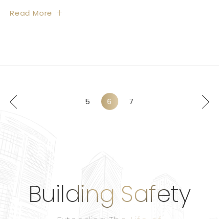
5
6
7
Building Safety