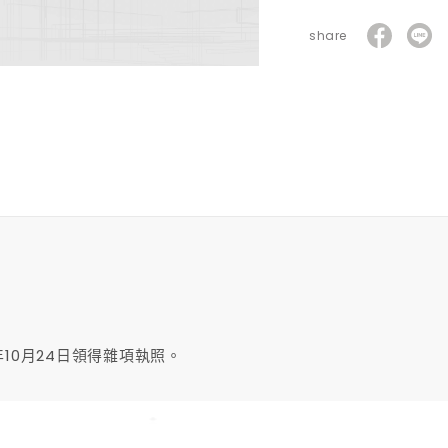
share
年10月24日領得雜項執照。