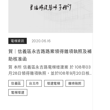
2020.06.16
電梯資訊
賀｜信義區永吉路路案領得雜項執照及補
助核准函
賀 本所 信義區永吉路電梯增建案 於 108年03
月28日領得雜項執照，並於108年9月20日核
准「臺北市協助老舊建築物更新增設電梯補助
信義區
台北市
增建電梯
雜項執照
款」，金額為213萬5千元整。
電梯增建