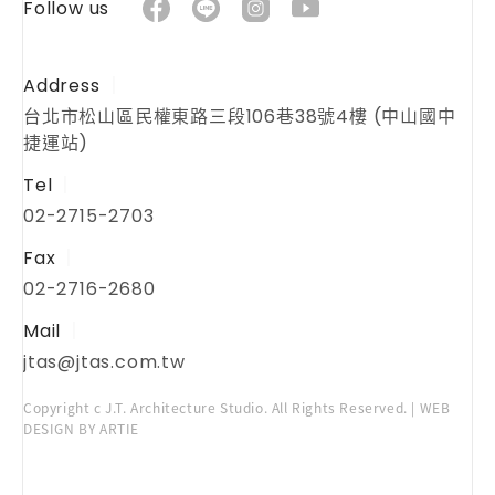
Follow us
Address
台北市松山區民權東路三段106巷38號4樓 (中山國中
捷運站)
Tel
02-2715-2703
Fax
02-2716-2680
Mail
jtas@jtas.com.tw
Copyright c J.T. Architecture Studio. All Rights Reserved. | WEB
DESIGN BY ARTIE