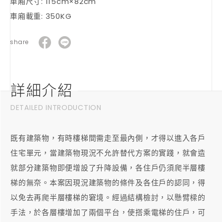
車廂尺寸: 115cm×82cm
車廂載重: 350KG
share
詳細介紹
DETAILED INTRODUCTION
既有建築物，有時樓梯間需走至最內側，才得以進入各戶
住宅單元，當建築物現況不允許替代方案的實踐，就會造
就部分建築物即便增設了升降設備，各住戶仍須爬半層樓
梯的無奈。本案因現況建築物的條件及各住戶的認同，得
以免去再爬半層樓梯的窘境。經過結構檢討，以懸臂樑的
手法，於各層樓增加了兩個平台，使搭乘電梯的住戶，可