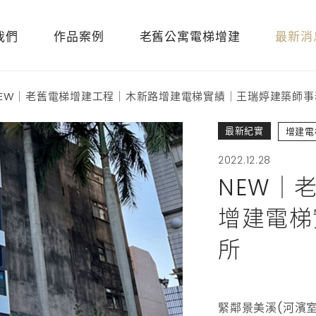
我們
作品案例
老舊公寓電梯增建
最新消
NEW｜老舊電梯增建工程｜木新路增建電梯實績｜王瑞婷建築師事
最新紀實
增建電
2022.12.28
NEW｜
增建電梯
所
緊鄰景美溪(河濱室