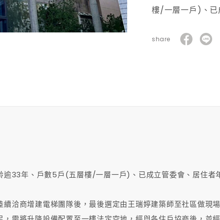
樓/一層一戶)、
share
齡逾33年、戶數5戶(五層樓/一層一戶)、已成立管委會、居住者
陸續洽商增建電梯團隊後，最後選定由王瑞婷建築師至社區做現
足，需將升降設備配置至一樓法定空地，經與各住戶協商後，並