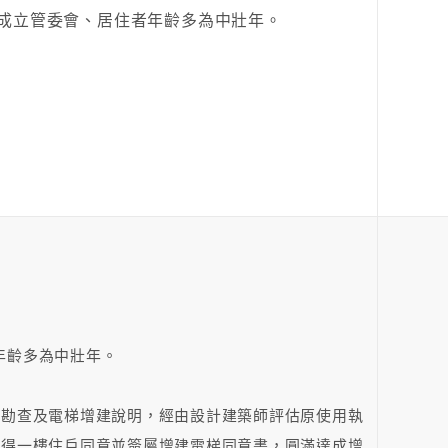
已成立管委會、居住者年齡多為中壯年。
年齡多為中壯年。
場勘查及電梯增建說明，經由設計建築師評估原使用執
經得一樓住戶同意並簽屬增建電梯同意書，圓滿達成增