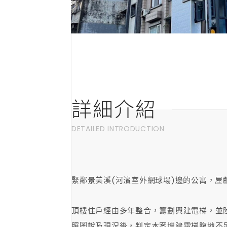
詳細介紹
DETAILED INTRODUCTION
緊鄰景美溪(河濱室外網球場)邊的公寓，屋
頂樓住戶經由多年整合，籌劃興建電梯，並
照圖說及現況後，判定本案增建電梯腹地不