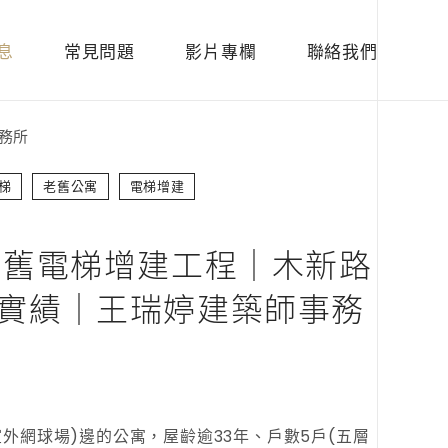
息
常見問題
影片專欄
聯絡我們
務所
梯
老舊公寓
電梯增建
老舊電梯增建工程｜木新路
實績｜王瑞婷建築師事務
外網球場)邊的公寓，屋齡逾33年、戶數5戶(五層