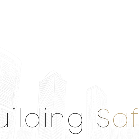
段426地號等2筆土地更新單元都市更新會 設
計單位：吳非士建築師事務所 案件進度：都更
審議會審議
uilding Sa