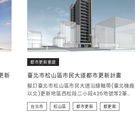
都市更新重建
臺北市松山區市民大道都市更新計畫
更新
擬訂臺北市松山區市民大道沿線軸帶(臺北機廠
以北)更新地區西松段二小段426地號等2筆土
地更新單元都市更新會都市更新事業計畫及權
台北市
松山區
都市更新
都更案
利變換計畫案 基地面積：740平方公尺 規劃
單位：橙玨都市更新股份有限公司 (王瑞婷建
築師事務所) 實施者：臺北市松山區市民大道
沿線軸帶(臺北機廠以北)更新地區西松段二小