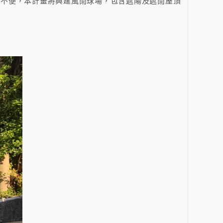
常不便，本計畫將興建風雨球場，包含遮陽及遮雨屋頂
。