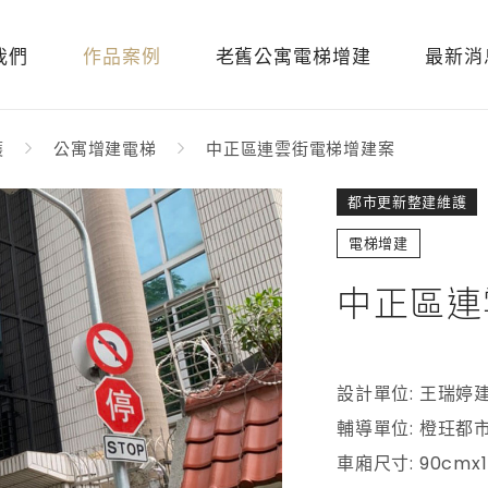
我們
作品案例
老舊公寓電梯增建
最新消
護
公寓增建電梯
中正區連雲街電梯增建案
都市更新整建維護
電梯增建
中正區連
設計單位: 王瑞婷
輔導單位: 橙玨都
車廂尺寸: 90cmx